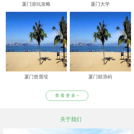
厦门游玩攻略
厦门大学
厦门曾厝垵
厦门鼓浪屿
查 看 更 多 +
关于我们