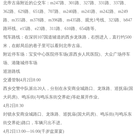
北帝古庙附近的公交车：m247路、301路、327路、331路、337路、
362路、629路、651路、707路、m240路、m241路、m242路、m249
路、m355路、m378路、m396路、m435路、观光1号线、323路、b847
路环线、e15路、e23路、311路、610路、654路等。
驾车路线：在深圳107国道辅道的西乡龙珠路，右拐进入，直行约500
米，在邮局后的巷子里可以看到北帝古庙。
附近停车场：宝安中心医院停车场(原西乡人民医院)、大众广场停车
场、港隆城停车场
巡游路线
交通管制4月2日8:00
西乡交警中队派出20人，分别在永安商业城路口、龙珠路、巡抚庙(国
大药房)、鸣乐街(与鸣乐东街交界处)等处展开作业。
4月2日8:30
封锁永安商业城路口、龙珠路、巡抚庙(国大药房)、鸣乐街(与鸣乐东
街交界处)路口，车辆只出不进。
4月2日13:00—16:00(千岁盆菜宴)