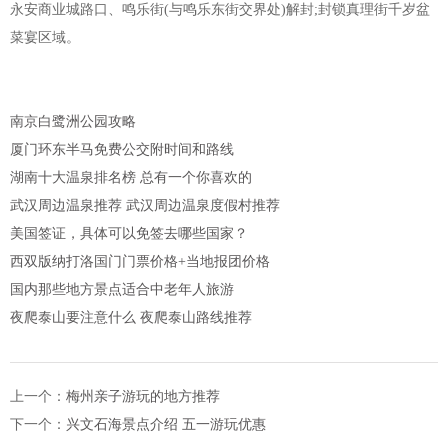
永安商业城路口、鸣乐街(与鸣乐东街交界处)解封;封锁真理街千岁盆
菜宴区域。
南京白鹭洲公园攻略
厦门环东半马免费公交附时间和路线
湖南十大温泉排名榜 总有一个你喜欢的
武汉周边温泉推荐 武汉周边温泉度假村推荐
美国签证，具体可以免签去哪些国家？
西双版纳打洛国门门票价格+当地报团价格
国内那些地方景点适合中老年人旅游
夜爬泰山要注意什么 夜爬泰山路线推荐
上一个：
梅州亲子游玩的地方推荐
下一个：
兴文石海景点介绍 五一游玩优惠