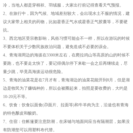
冷，当地人都是穿棉袄、羽绒服，大家出行前记得查看天气预报。
2、在旅行中，因为气候、地域差别较大，会出现水土不服的情况，建
议大家带上相关的药物，比如藿香正气水或藿香正气胶囊等，不要硬
抗。
3、西北地区受宗教影响，风俗习惯可能会不一样，所以在游玩的时候
不要体积关于少数民族政治问题，避免造成不必要的误会。
4、青海湖周边的海拔在3300米左右，在爬拉鸡山等高原的山的时候不
要跑，也不要走太快了，要记得偶尔停下来歇一会之后再继续走，尽
量少跳，毕竟高海拔运动很危险。
5、青海的油菜花是在7月才有，青海湖边的油菜花能开到8月，但是湖
边是牧民为了赚钱种的，所以会被圈起来，拍照是要收费的，大约是
10-20元不等。
6、饮食：饮食以面食(尕面片、拉面等)和牛羊肉为主，沿途也有青海
的特色酿皮和酸奶。
7、住宿：住帐篷要注意防潮，在床铺与地面间应当有隔潮层，如果没
有防潮垫可以用塑料布代替。