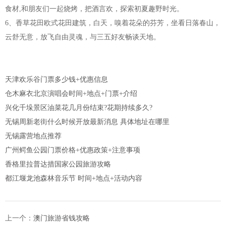
食材,和朋友们一起烧烤，把酒言欢，探索初夏趣野时光。
6、香草花田欧式花田建筑，白天，嗅着花朵的芬芳，坐看日落春山，
云舒无意，放飞自由灵魂，与三五好友畅谈天地。
天津欢乐谷门票多少钱+优惠信息
仓木麻衣北京演唱会时间+地点+门票+介绍
兴化千垛景区油菜花几月份结束?花期持续多久?
无锡周新老街什么时候开放最新消息 具体地址在哪里
无锡露营地点推荐
广州鳄鱼公园门票价格+优惠政策+注意事项
香格里拉普达措国家公园旅游攻略
都江堰龙池森林音乐节 时间+地点+活动内容
上一个：
澳门旅游省钱攻略