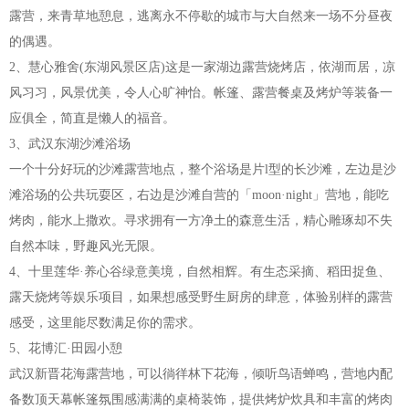
露营，来青草地憩息，逃离永不停歇的城市与大自然来一场不分昼夜
的偶遇。
2、慧心雅舍(东湖风景区店)这是一家湖边露营烧烤店，依湖而居，凉
风习习，风景优美，令人心旷神怡。帐篷、露营餐桌及烤炉等装备一
应俱全，简直是懒人的福音。
3、武汉东湖沙滩浴场
一个十分好玩的沙滩露营地点，整个浴场是片l型的长沙滩，左边是沙
滩浴场的公共玩耍区，右边是沙滩自营的「moon·night」营地，能吃
烤肉，能水上撒欢。寻求拥有一方净土的森意生活，精心雕琢却不失
自然本味，野趣风光无限。
4、十里莲华·养心谷绿意美境，自然相辉。有生态采摘、稻田捉鱼、
露天烧烤等娱乐项目，如果想感受野生厨房的肆意，体验别样的露营
感受，这里能尽数满足你的需求。
5、花博汇·田园小憩
武汉新晋花海露营地，可以徜徉林下花海，倾听鸟语蝉鸣，营地内配
备数顶天幕帐篷氛围感满满的桌椅装饰，提供烤炉炊具和丰富的烤肉