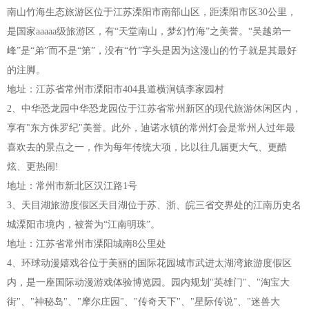
南山竹海生态旅游区位于江苏溧阳市南部山区，距溧阳市区30公里，
是国家aaaaa级旅游区，有“天堂南山，梦幻竹海”之美誉。“吴越弟一
峰”是“弟”而不是“第”，没有“竹”字头是因为这漫山的竹子就是其最好
的注脚。
地址：江苏省常州市溧阳市404县道横涧镇李家园村
2、中华恐龙园中华恐龙园位于江苏省常州新区的现代旅游休闲区内，
享有"东方侏罗纪"美誉。此外，迪诺水镇的常州灯会是常州人过年最
喜欢去的景点之一，作为每年传统大项，比以往几届更大气、更酷
炫、更热闹!
地址：常州市新北区汉江路1号
3、天目湖旅游度假区天目湖位于苏、浙、皖三省交界处的江南历史名
城溧阳市境内，被誉为“江南明珠”。
地址：江苏省常州市溧阳城南8公里处
4、环球动漫嬉戏谷位于美丽的国际花园城市武进太湖湾旅游度假区
内，是一座国际动漫游戏体验博览园。园内规划"英雄门"、"淘宝大
街"、"神秘岛"、"摩尔庄园"、"传奇天下"、"星际传说"、"迷兽大