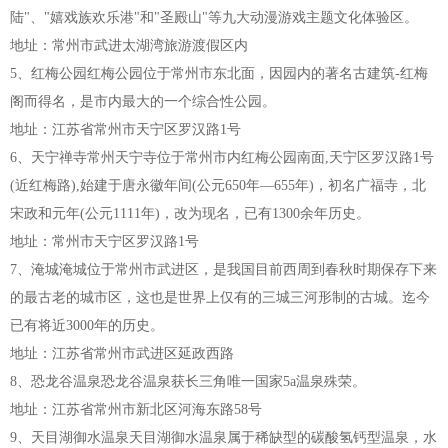
陆"、"嬉戏族欢乐港"和"圣殿山"等九大动漫游戏主题文化体验区。
地址：常州市武进太湖湾旅游渡假区内
5、红梅公园红梅公园位于常州市东北面，因园内的著名古建筑-红梅
阁而得名，是市内最大的一个综合性公园。
地址：江苏省常州市天宁区罗汉路1号
6、天宁禅寺常州天宁寺位于常州市内红梅公园南面,天宁区罗汉路1号
(近红梅路),始建于唐永徽年间(公元650年—655年)，初名广福寺，北
宋政和元年(公元1111年)，改为现名，已有1300余年历史。
地址：常州市天宁区罗汉路1号
7、淹城淹城位于常州市武进区，是我国目前西周到春秋时期保存下来
的最古老的城市区，这也是世界上仅有的三城三河形制的古城。迄今
已有将近3000年的历史。
地址：江苏省常州市武进区延政西路
8、恐龙谷温泉恐龙谷温泉获长三角唯一国家5a温泉殊荣。
地址：江苏省常州市新北区河海东路58号
9、天目湖御水温泉天目湖御水温泉属于稀缺型的碳酸氢钙型温泉，水