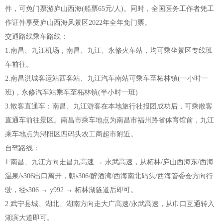
件，可免门票游庐山西海(船票65元/人)。同时，全国医务工作者凭工
作证件享受庐山西海风景区2022年全年免门票。
交通路线乘车路线：
1.南昌、九江机场，南昌、九江、永修火车站，均可乘坐景区专线班
车前往。
2.南昌洪城客运站西客站、九江汽车南站可乘车至柘林镇(一小时一
班)，永修汽车站乘车至柘林镇(半小时一班)
3.散客直通车：南昌、九江游客在本地旅行社报团成功后，可乘散客
直通车前往景区。南昌市乘车地点为南昌市福州路省体育馆前，九江
乘车地点为浔阳区四码头农工商超市附近。
自驾路线：
1.南昌、九江方向走昌九高速 → 永武高速，从柘林/庐山西海东/西海
温泉/s306出口离开，朝s306/醉酒湾/西海南北码头/西海管委会方向行
驶，经s306 → y992 → 柘林湖隧道后即可。
2.武宁县城、湖北、湖南方向走大广高速/永武高速，从巾口互通转入
湖滨大道即可。