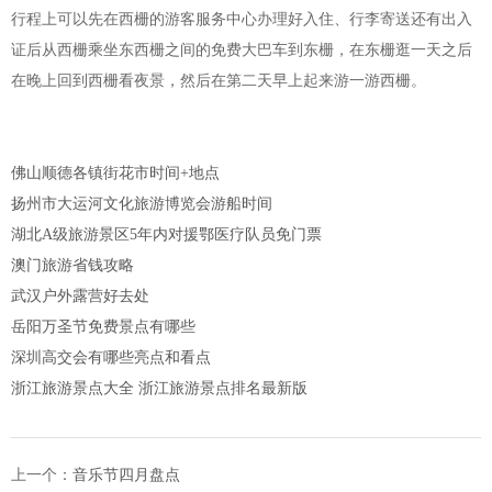
行程上可以先在西栅的游客服务中心办理好入住、行李寄送还有出入
证后从西栅乘坐东西栅之间的免费大巴车到东栅，在东栅逛一天之后
在晚上回到西栅看夜景，然后在第二天早上起来游一游西栅。
佛山顺德各镇街花市时间+地点
扬州市大运河文化旅游博览会游船时间
湖北A级旅游景区5年内对援鄂医疗队员免门票
澳门旅游省钱攻略
武汉户外露营好去处
岳阳万圣节免费景点有哪些
深圳高交会有哪些亮点和看点
浙江旅游景点大全 浙江旅游景点排名最新版
上一个：
音乐节四月盘点