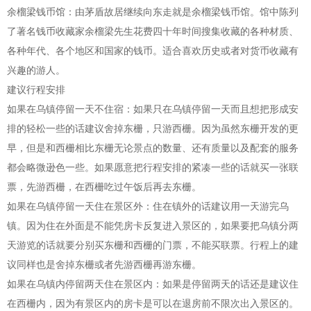
余榴梁钱币馆：由茅盾故居继续向东走就是余榴梁钱币馆。馆中陈列
了著名钱币收藏家余榴梁先生花费四十年时间搜集收藏的各种材质、
各种年代、各个地区和国家的钱币。适合喜欢历史或者对货币收藏有
兴趣的游人。
建议行程安排
如果在乌镇停留一天不住宿：如果只在乌镇停留一天而且想把形成安
排的轻松一些的话建议舍掉东栅，只游西栅。因为虽然东栅开发的更
早，但是和西栅相比东栅无论景点的数量、还有质量以及配套的服务
都会略微逊色一些。如果愿意把行程安排的紧凑一些的话就买一张联
票，先游西栅，在西栅吃过午饭后再去东栅。
如果在乌镇停留一天住在景区外：住在镇外的话建议用一天游完乌
镇。因为住在外面是不能凭房卡反复进入景区的，如果要把乌镇分两
天游览的话就要分别买东栅和西栅的门票，不能买联票。行程上的建
议同样也是舍掉东栅或者先游西栅再游东栅。
如果在乌镇内停留两天住在景区内：如果是停留两天的话还是建议住
在西栅内，因为有景区内的房卡是可以在退房前不限次出入景区的。