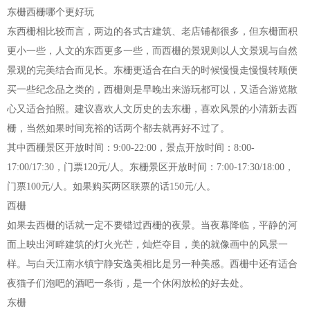
东栅西栅哪个更好玩
东西栅相比较而言，两边的各式古建筑、老店铺都很多，但东栅面积
更小一些，人文的东西更多一些，而西栅的景观则以人文景观与自然
景观的完美结合而见长。东栅更适合在白天的时候慢慢走慢慢转顺便
买一些纪念品之类的，西栅则是早晚出来游玩都可以，又适合游览散
心又适合拍照。建议喜欢人文历史的去东栅，喜欢风景的小清新去西
栅，当然如果时间充裕的话两个都去就再好不过了。
其中西栅景区开放时间：9:00-22:00，景点开放时间：8:00-
17:00/17:30，门票120元/人。东栅景区开放时间：7:00-17:30/18:00，
门票100元/人。如果购买两区联票的话150元/人。
西栅
如果去西栅的话就一定不要错过西栅的夜景。当夜幕降临，平静的河
面上映出河畔建筑的灯火光芒，灿烂夺目，美的就像画中的风景一
样。与白天江南水镇宁静安逸美相比是另一种美感。西栅中还有适合
夜猫子们泡吧的酒吧一条街，是一个休闲放松的好去处。
东栅