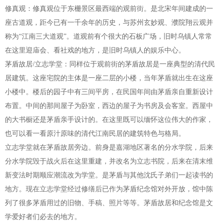
修真观：修真观位于东栅景区最西端的观前街。是北宋年间建成的一
座古道观，距今已有一千余年的历史，与苏州玄妙观、濮院翔云观并
称为“江南三大道观”。道观前有个很大的石板广场，旧时乌镇人常常
在这里迎庙会、看社戏的地方，是旧时乌镇人的娱乐中心。
茅盾故居/立志学堂：同样位于观前街的茅盾故居是一座典型的清代民
居建筑。这座宅院的主体是一座二层的小楼，当年茅盾就出生在这座
小楼中。楼后的园子中有三间平房，在民国年间由茅盾亲自重新设计
布置。中间的那间屋子为卧室，西边的屋子为书房及会客室。西屋中
的大书橱还是茅盾亲手设计的。在这里既可以缅怀这位伟大的作家，
也可以看一看原汁原味的清代江南民居的建筑特色与格局。
立志学堂就在茅盾故居旁边。前身是嘉湖地区著名的分水学院，后来
分水学院毁于战火后在这里重建，并改名为立志书院，后来在清末维
新变法时期顺应潮流改为学堂。是茅盾与其他沈氏子弟们一起读书的
地方。现在立志学堂经过修缮后已作为茅盾纪念馆对外开放，馆中陈
列了很多茅盾用过的旧物、手稿、照片等等。茅盾故居和纪念馆是文
学爱好者们必去的地方。